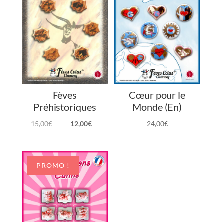
Fèves
Cœur pour le
Préhistoriques
Monde (En)
Le
Le
15,00
€
12,00
€
24,00
€
prix
prix
initial
actuel
était :
est :
PROMO !
15,00€.
12,00€.