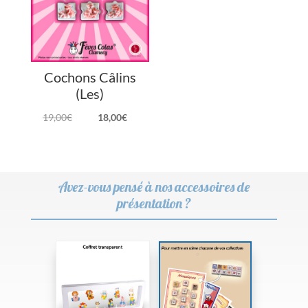
Cochons Câlins
(Les)
Le
Le
19,00
€
18,00
€
prix
prix
initial
actuel
était :
est :
Avez-vous pensé à nos accessoires de
19,00€.
18,00€.
présentation ?