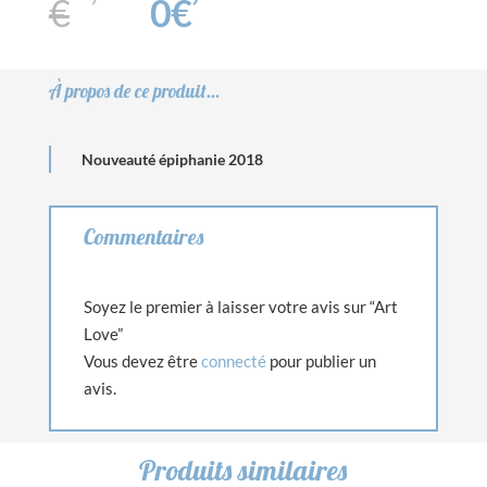
prix
prix
€
0
€
initial
actuel
était :
est :
20,00€.
19,00€.
À propos de ce produit…
Nouveauté épiphanie 2018
Commentaires
Soyez le premier à laisser votre avis sur “Art
Love”
Vous devez être
connecté
pour publier un
avis.
Produits similaires