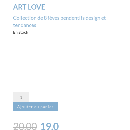
ART LOVE
Collection de 8 fèves pendentifs design et
tendances
En stock
quantité
de
Ajouter au panier
Art
Love
Le
Le
20,00
19,0