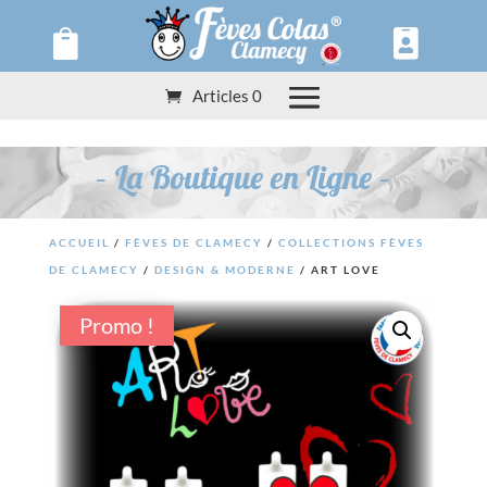
Panneau de gestion des cookies


Articles 0
– La Boutique en Ligne –
ACCUEIL
/
FÈVES DE CLAMECY
/
COLLECTIONS FÈVES
DE CLAMECY
/
DESIGN & MODERNE
/ ART LOVE
Promo !