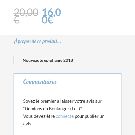
du
Le
Le
20,00
16,0
Boulanger
prix
prix
€
0
€
(Les)
initial
actuel
était :
est :
20,00€.
16,00€.
À propos de ce produit…
Nouveauté épiphanie 2018
Commentaires
Soyez le premier à laisser votre avis sur
“Dominos du Boulanger (Les)”
Vous devez être
connecté
pour publier un
avis.