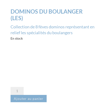
DOMINOS DU BOULANGER
(LES)
Collection de 8 fèves dominos représentant en
relief les spécialités du boulangers
En stock
quantité
de
Ajouter au panier
Dominos