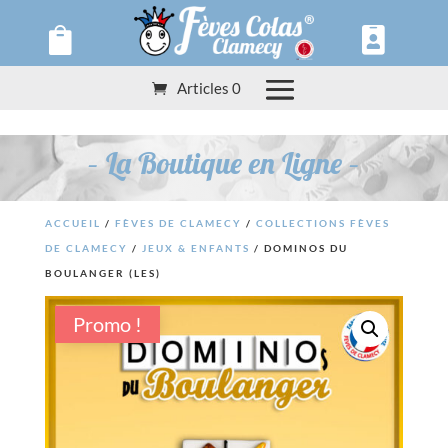
Panneau de gestion des cookies


Articles 0
– La Boutique en Ligne –
ACCUEIL
/
FÈVES DE CLAMECY
/
COLLECTIONS FÈVES
DE CLAMECY
/
JEUX & ENFANTS
/ DOMINOS DU
BOULANGER (LES)
Promo !