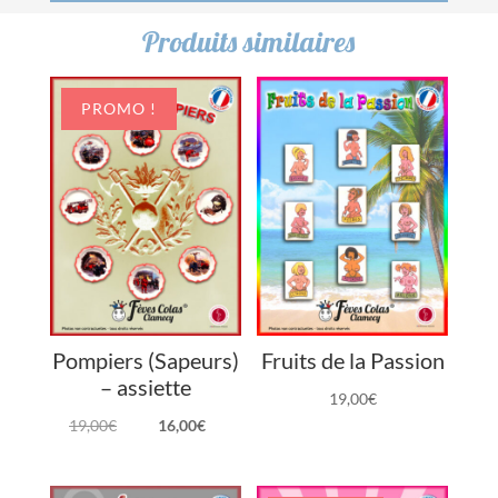
Produits similaires
PROMO !
Pompiers (Sapeurs)
Fruits de la Passion
– assiette
19,00
€
Le
Le
19,00
€
16,00
€
prix
prix
initial
actuel