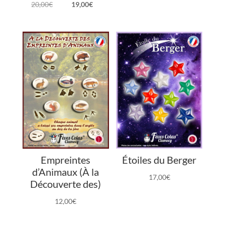
Le
Le
20,00
€
19,00
€
prix
prix
initial
actuel
était :
est :
20,00€.
19,00€.
Empreintes
Étoiles du Berger
d’Animaux (À la
17,00
€
Découverte des)
12,00
€