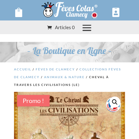
Panneau de gestion des cookies


Articles 0
– La Boutique en Ligne –
ACCUEIL
/
FÈVES DE CLAMECY
/
COLLECTIONS FÈVES
DE CLAMECY
/
ANIMAUX & NATURE
/ CHEVAL À
TRAVERS LES CIVILISATIONS (LE)
Promo !