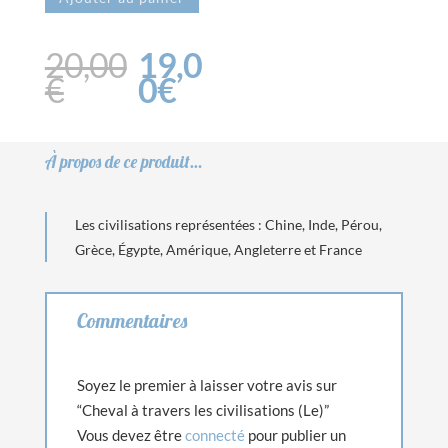
Cheval
à
Le
Le
20,00
19,0
travers
prix
prix
€
0
€
les
initial
actuel
civilisations
était :
est :
(Le)
20,00€.
19,00€.
À propos de ce produit…
Les civilisations représentées : Chine, Inde, Pérou,
Grèce, Égypte, Amérique, Angleterre et France
Commentaires
Soyez le premier à laisser votre avis sur
“Cheval à travers les civilisations (Le)”
Vous devez être
connecté
pour publier un