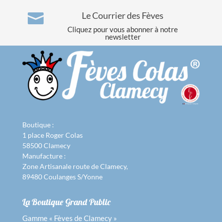
Le Courrier des Fèves

Cliquez pour vous abonner à notre
newsletter
Boutique :
1 place Roger Colas
58500 Clamecy
Manufacture :
Zone Artisanale route de Clamecy,
89480 Coulanges S/Yonne
La Boutique Grand Public
Gamme « Fèves de Clamecy »