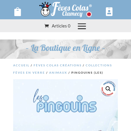
Panneau de gestion des cookies


Articles 0
– La Boutique en Ligne –
ACCUEIL
/
FÈVES COLAS CRÉATIONS
/
COLLECTIONS
FÈVES EN VERRE
/
ANIMAUX
/ PINGOUINS (LES)