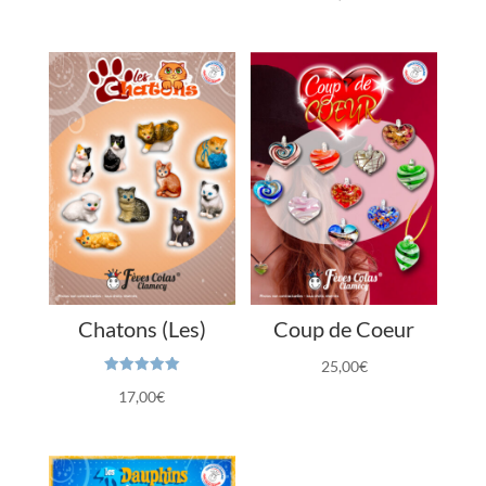
Chatons (Les)
Coup de Coeur
25,00
€
Note
17,00
€
5.00
sur 5