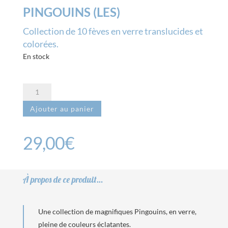
PINGOUINS (LES)
Collection de 10 fèves en verre translucides et
colorées.
En stock
quantité
de
Ajouter au panier
Pingouins
(Les)
29,00
€
À propos de ce produit…
Une collection de magnifiques Pingouins, en verre,
pleine de couleurs éclatantes.