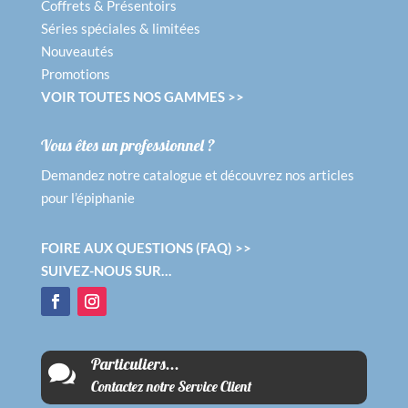
Coffrets & Présentoirs
Séries spéciales & limitées
Nouveautés
Promotions
VOIR TOUTES NOS GAMMES >>
Vous êtes un professionnel ?
Demandez notre catalogue et découvrez nos articles
pour l’épiphanie
FOIRE AUX QUESTIONS (FAQ) >>
SUIVEZ-NOUS SUR…
Particuliers...

Contactez notre Service Client