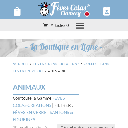
Panneau de gestion des cookies


Articles 0
– La Boutique en Ligne –
ACCUEIL
/
FÈVES COLAS CRÉATIONS
/
COLLECTIONS
FÈVES EN VERRE
/ ANIMAUX
ANIMAUX
Voir toute la Gamme
FÈVES
COLAS CRÉATIONS
| FILTRER :
FÈVES EN VERRE
|
SANTONS &
FIGURINES
Trié
10 résultats affichés