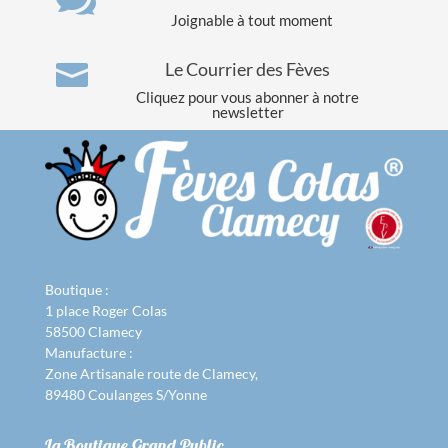
Joignable à tout moment
Le Courrier des Fèves

Cliquez pour vous abonner à notre
newsletter
Boutique :
1 place Roger Colas
58500 Clamecy
Manufacture :
Zone Artisanale route de Clamecy,
89480 Coulanges S/Yonne
La Boutique Grand Public