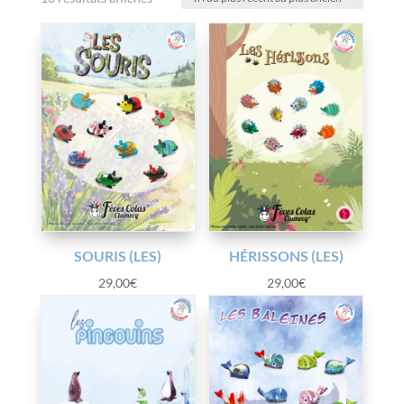
du
plus
récent
au
plus
ancien
SOURIS (LES)
HÉRISSONS (LES)
29,00
€
29,00
€