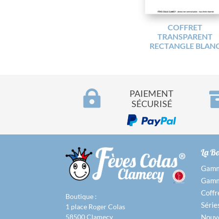
COFFRET
TRANSPARENT
RECTANGLE BLAN

PAIEMENT
SÉCURISÉ
La B
Gamme
Gamme
Coffr
Boutique :
Série
1 place Roger Colas
Nouv
58500 Clamecy