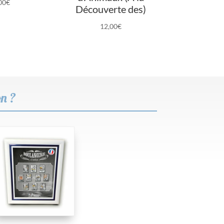
00
€
Découverte des)
12,00
€
on ?