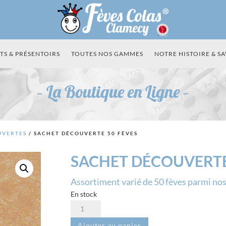
TS & PRÉSENTOIRS
TOUTES NOS GAMMES
NOTRE HISTOIRE & SA
– La Boutique en Ligne –
UVERTES
/ SACHET DÉCOUVERTE 50 FÈVES
SACHET DÉCOUVERTE
Assortiment varié de 50 fèves parmi nos 
En stock
quantité
de
Ajouter au panier