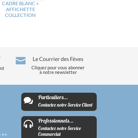
CADRE BLANC +
AFFICHETTE
COLLECTION
T
Le Courrier des Fèves

Cliquez pour vous abonner
ent
à notre newsletter
Particuliers...

Contactez notre Service Client
Professionnels...

Contactez notre Service
Commercial
 >>