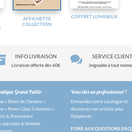
COFFRET LUMINEUX
AFFICHETTE
COLLECTION
C

INFO LIVRAISON

SERVICE CLIEN
Livraison offerte dès 60€
Joignable à tout mom
outique Grand Public
Vous êtes un professionnel ?
 « Fèves de Clamecy »
Demandez notre catalogue et
 « Fèves Colas Créations »
découvrez nos articles pour
ets & Présentoirs
l’épiphanie
s spéciales & limitées
FOIRE AUX QUESTIONS (FAQ)
eautés