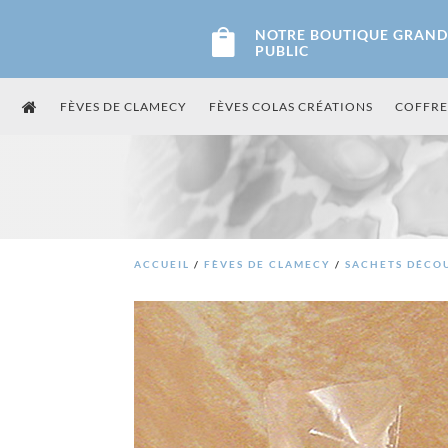
Panneau de gestion des cookies
NOTRE BOUTIQUE GRAND

PUBLIC
FÈVES DE CLAMECY
FÈVES COLAS CRÉATIONS
COFFRE
ACCUEIL
/
FÈVES DE CLAMECY
/
SACHETS DÉCO