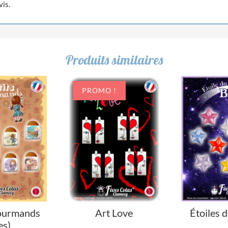
vis.
Produits similaires
PROMO !
Gourmands
Art Love
Étoiles 
es)