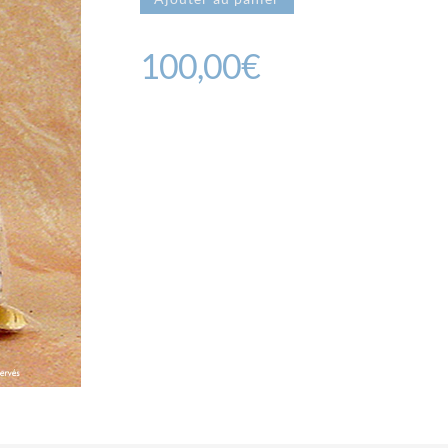
Sachet
Découverte
100,00
€
50
fèves