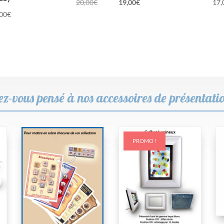
Le
Le
20,00
€
19,00
€
17,
,00
€
prix
prix
initial
actuel
était :
est :
20,00€.
19,00€.
z-vous pensé à nos accessoires de présentati
PROMO !