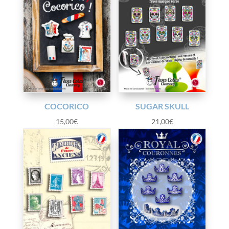
COCORICO
SUGAR SKULL
15,00
€
21,00
€