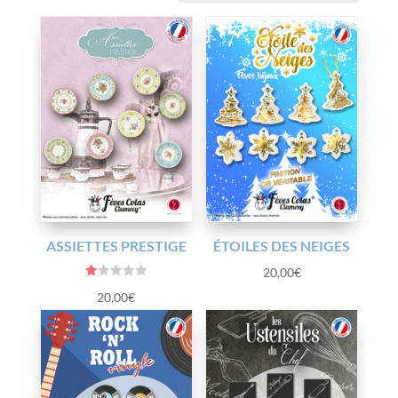
plus
récent
au
plus
ancien
ASSIETTES PRESTIGE
ÉTOILES DES NEIGES
20,00
€
N
20,00
€
ot
e
1.
0
0
s
ur
5