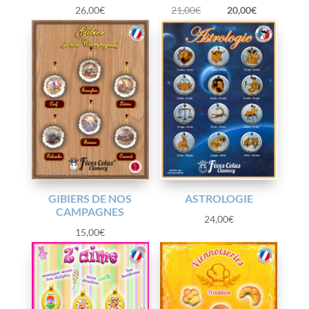
Le
Le
26,00
€
21,00
€
20,00
€
prix
prix
initial
actuel
était :
est :
21,00€.
20,00€.
GIBIERS DE NOS
ASTROLOGIE
CAMPAGNES
24,00
€
15,00
€